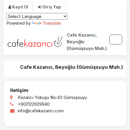
Kayıt Ol
Giriş Yap
Powered by
Translate
Cafe Kazancı,
Beyoğlu
(Gümüşsuyu Mah.)
Cafe Kazancı, Beyoğlu (Gümüşsuyu Mah.)
İletişim
Kazancı Yokuşu No:43 Gümüşsuyu
+902122929940
info@cafekazanci.com